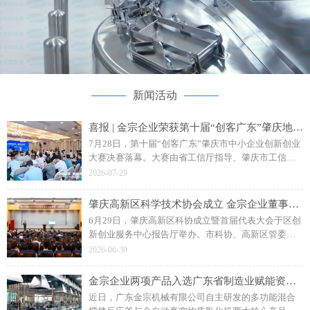
新闻活动
喜报 | 金宗企业荣获第十届“创客广东”肇庆地市赛二等奖
7月28日，第十届“创客广东”肇庆市中小企业创新创业
大赛决赛落幕。大赛由省工信厅指导、肇庆市工信局
主办，主题为“创客肇庆智创未来”。广东金宗机械“水
2026-07-29
性聚氨酯成套智能生产装备”项目斩获企业组二等奖。
肇庆高新区科学技术协会成立 金宗企业董事长钟日强当选副主席
6月29日，肇庆高新区科协成立暨首届代表大会于区创
新创业服务中心报告厅举办。市科协、高新区管委会
相关领导，各单位、科研院校及金宗机械等企业代表
2026-06-30
参会，共同见证区科协揭牌成立。
金宗企业两项产品入选广东省制造业赋能资源名录
近日，广东金宗机械有限公司自主研发的多功能混合