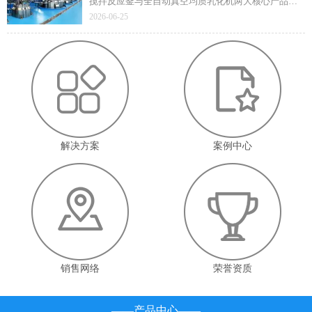
搅拌反应釜与全自动真空均质乳化机两大核心产品凭
借技术先进性与成熟应用价值顺利通过遴选，标志着
2026-06-25
企业在高端智能装备领域的技术实力与产业赋能能力
获得省级官方认定。
解决方案
案例中心
销售网络
荣誉资质
——产品中心——