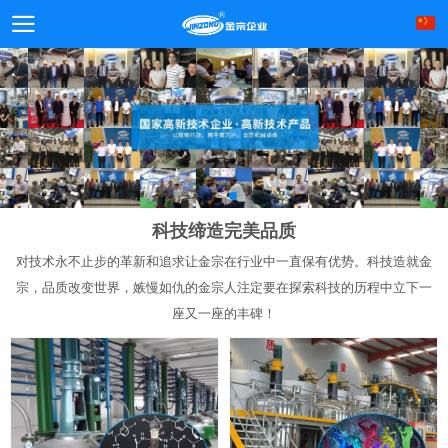
科技缔造完美品质
对技术永不止步的革新和追求让金宗在行业中一直保有优势。科技造就金
宗，品质改变世界，嫉慢如仇的金宗人注定要在探索科技的历程中立下一
座又一座的丰碑！