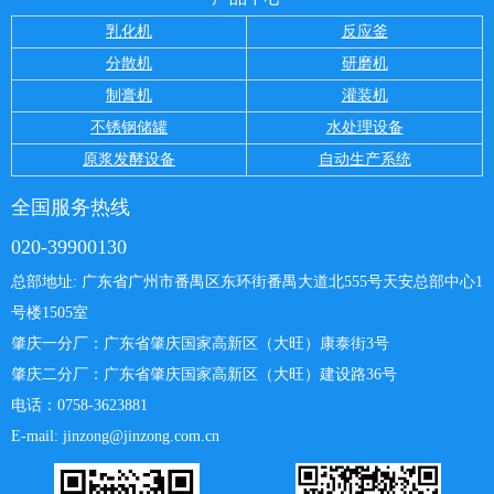
乳化机
反应釜
分散机
研磨机
制膏机
灌装机
不锈钢储罐
水处理设备
原浆发酵设备
自动生产系统
全国服务热线
020-39900130
总部地址: 广东省广州市番禺区东环街番禺大道北555号天安总部中心
1
号楼1505室
肇庆一分厂：
广东省肇庆国家高新区（大旺）康泰街3号
肇庆二分厂：广东省肇庆国家高新区（大旺）建设路36号
电话：0758-3623881
E-mail: jinzong@jinzong.com.cn