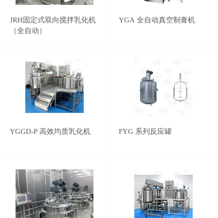
JRH固定式双向搅拌乳化机
YGA 全自动真空制膏机
（全自动）
YGGD-P 高效均质乳化机
FYG 系列反应罐