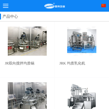
产品中心
JR双向搅拌均质锅
JRK 均质乳化机