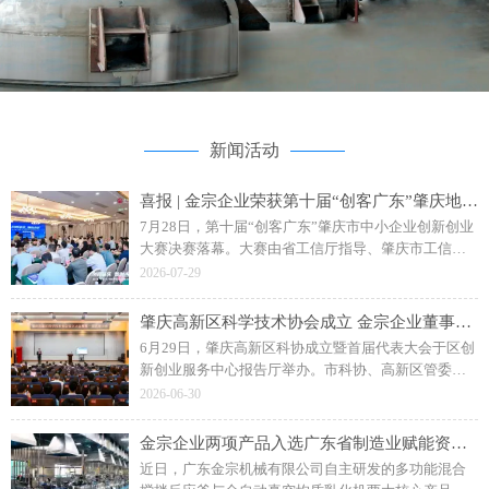
新闻活动
喜报 | 金宗企业荣获第十届“创客广东”肇庆地市赛二等奖
7月28日，第十届“创客广东”肇庆市中小企业创新创业
大赛决赛落幕。大赛由省工信厅指导、肇庆市工信局
主办，主题为“创客肇庆智创未来”。广东金宗机械“水
2026-07-29
性聚氨酯成套智能生产装备”项目斩获企业组二等奖。
肇庆高新区科学技术协会成立 金宗企业董事长钟日强当选副主席
6月29日，肇庆高新区科协成立暨首届代表大会于区创
新创业服务中心报告厅举办。市科协、高新区管委会
相关领导，各单位、科研院校及金宗机械等企业代表
2026-06-30
参会，共同见证区科协揭牌成立。
金宗企业两项产品入选广东省制造业赋能资源名录
近日，广东金宗机械有限公司自主研发的多功能混合