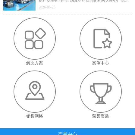
搅拌反应釜与全自动真空均质乳化机两大核心产品凭
借技术先进性与成熟应用价值顺利通过遴选，标志着
2026-06-25
企业在高端智能装备领域的技术实力与产业赋能能力
获得省级官方认定。
解决方案
案例中心
销售网络
荣誉资质
——产品中心——