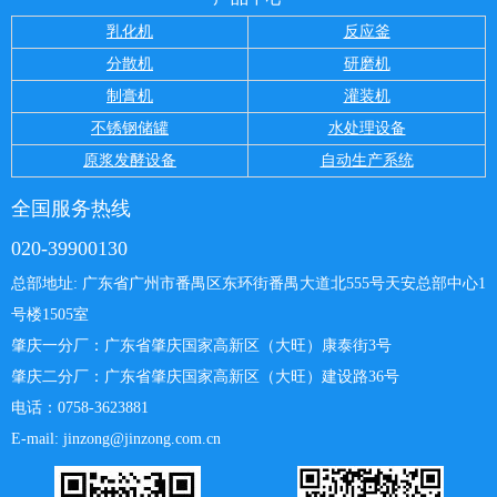
乳化机
反应釜
分散机
研磨机
制膏机
灌装机
不锈钢储罐
水处理设备
原浆发酵设备
自动生产系统
全国服务热线
020-39900130
总部地址: 广东省广州市番禺区东环街番禺大道北555号天安总部中心
1
号楼1505室
肇庆一分厂：
广东省肇庆国家高新区（大旺）康泰街3号
肇庆二分厂：广东省肇庆国家高新区（大旺）建设路36号
电话：0758-3623881
E-mail: jinzong@jinzong.com.cn