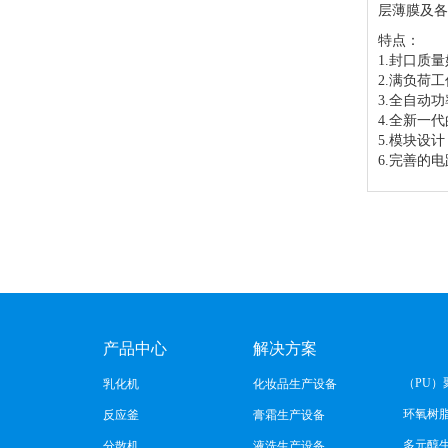
层薄膜及各
特点：
1.封口质
2.满负荷
3.全自动
4.全新一
5.模块设
6.完善的
产品中心
解决方案
（PU）
乳化机
化妆品生产设备
环氧树
反应釜
膏霜生产设备
多元醇
分散机
液洗生产设备