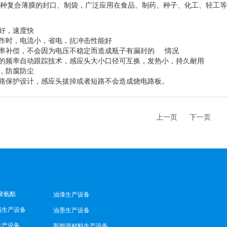
种复合薄膜的封口、制袋，广泛应用在食品、制药、种子、化工、轻工等
量好，速度快
工作时，电流小，省电，抗冲击性能好
功率补偿，不会因为电压不稳定而造成瓶子有漏封的 情况
代的频率自动跟踪技术，感应头大小口径可互换，发热小，持久耐用
计，防腐防尘
电路保护设计，感应头拔掉或者短路不会造成烧电路板。
上一页
下一页
聚氨酯
油漆生产设备
脂生产设备
油墨生产设备
生产设备
新能源材料生产设备