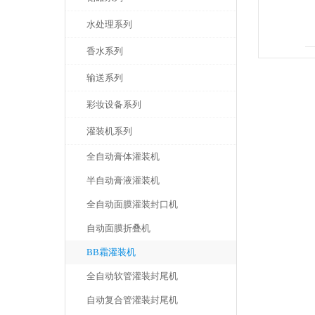
水处理系列
香水系列
输送系列
彩妆设备系列
灌装机系列
全自动膏体灌装机
半自动膏液灌装机
全自动面膜灌装封口机
自动面膜折叠机
BB霜灌装机
全自动软管灌装封尾机
自动复合管灌装封尾机