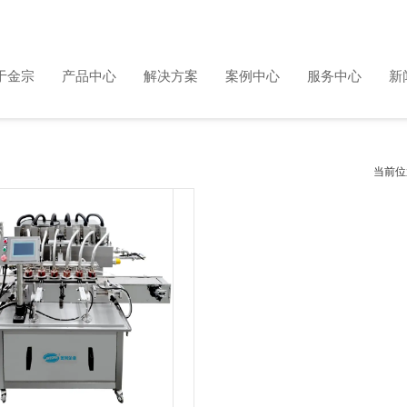
于金宗
产品中心
解决方案
案例中心
服务中心
新
当前