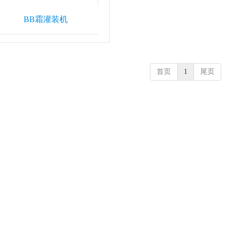
BB霜灌装机
首页
1
尾页