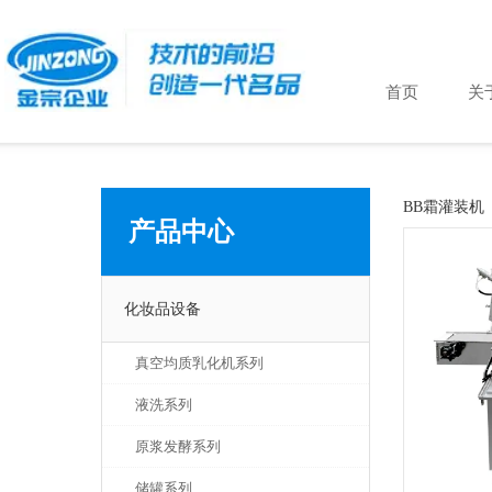
首页
关
BB霜灌装机
产品中心
化妆品设备
真空均质乳化机系列
液洗系列
原浆发酵系列
储罐系列