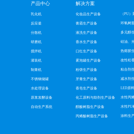
产品中心
解决方案
（PU）
乳化机
化妆品生产设备
环氧树
反应釜
膏霜生产设备
多元醇
分散机
液洗生产设备
硅油、
研磨机
香水生产设备
热熔胶
搅拌机
口红生产设备
改性松
灌装机
雾泡罐生产设备
粘合剂
制膏机
粉饼生产设备
减水剂
不锈钢储罐
牙膏生产设备
LED原
水处理设备
香皂生产设备
水性丙
原浆发酵设备
化工原料与助剂生产设备
水性PU
自动生产系统
醇酸树脂生产设备
涂料生
丙烯酸树脂生产设备