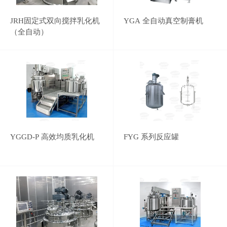
JRH固定式双向搅拌乳化机
YGA 全自动真空制膏机
（全自动）
YGGD-P 高效均质乳化机
FYG 系列反应罐