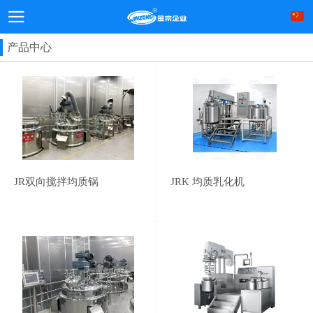
产品中心
JR双向搅拌均质锅
JRK 均质乳化机