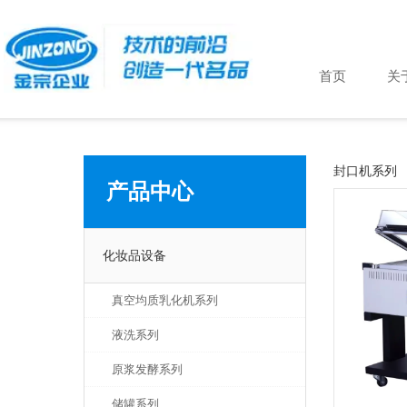
首页
关
封口机系列
产品中心
化妆品设备
真空均质乳化机系列
液洗系列
原浆发酵系列
储罐系列