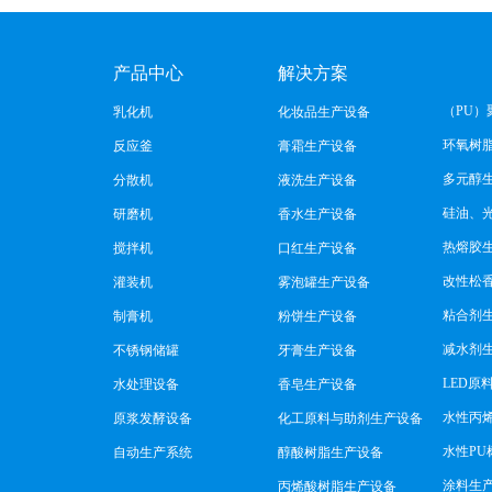
产品中心
解决方案
（PU）
乳化机
化妆品生产设备
环氧树
反应釜
膏霜生产设备
多元醇
分散机
液洗生产设备
硅油、
研磨机
香水生产设备
热熔胶
搅拌机
口红生产设备
改性松
灌装机
雾泡罐生产设备
粘合剂
制膏机
粉饼生产设备
减水剂
不锈钢储罐
牙膏生产设备
LED原
水处理设备
香皂生产设备
水性丙
原浆发酵设备
化工原料与助剂生产设备
水性PU
自动生产系统
醇酸树脂生产设备
涂料生
丙烯酸树脂生产设备