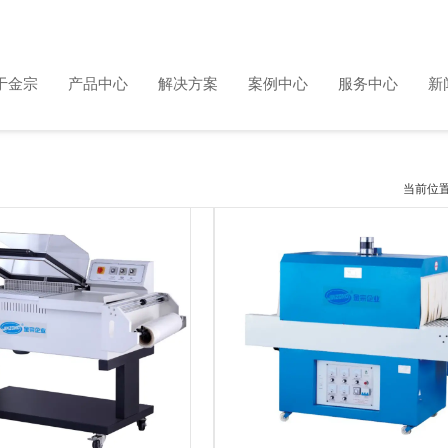
于金宗
产品中心
解决方案
案例中心
服务中心
新
当前位