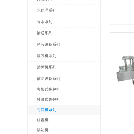
水处理系列
香水系列
输送系列
彩妆设备系列
灌装机系列
贴标机系列
辅助设备系列
夹板式袋包机
轴滚式袋包机
封口机系列
旋盖机
烘箱机