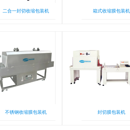
二合一封切收缩包装机
箱式收缩膜包装机
不锈钢收缩膜包装机
封切膜包装机