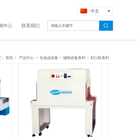
中文
English
闻中心
联系我们
置：
首页
>
产品中心
>
化妆品设备
>
辅助设备系列
>
封口机系列