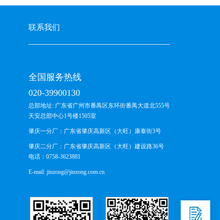
联系我们
全国服务热线
020-39900130
总部地址:
广东省
广州市番禺区东环街番禺大道北555号
天安总部中心1号楼1505室
肇庆一分厂：
广东省肇庆高新区（大旺）康泰街3号
肇庆二分厂：广东省肇庆高新区（大旺）建设路36号
电话：0758-3623881
E-mail: jinzong@jinzong.com.cn