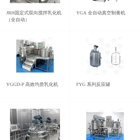
JRH固定式双向搅拌乳化机
YGA 全自动真空制膏机
（全自动）
YGGD-P 高效均质乳化机
FYG 系列反应罐