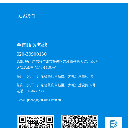
联系我们
全国服务热线
020-39900130
总部地址:
广东省
广州市番禺区东环街番禺大道北555号
天安总部中心1号楼1505室
肇庆一分厂：
广东省肇庆高新区（大旺）康泰街3号
肇庆二分厂：广东省肇庆高新区（大旺）建设路36号
电话：0758-3623881
E-mail: jinzong@jinzong.com.cn