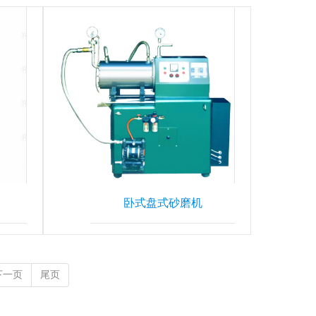
卧式盘式砂磨机
下一页
尾页