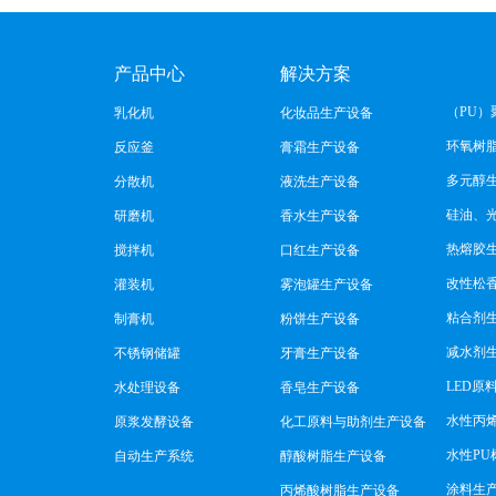
产品中心
解决方案
（PU）
乳化机
化妆品生产设备
环氧树
反应釜
膏霜生产设备
多元醇
分散机
液洗生产设备
硅油、
研磨机
香水生产设备
热熔胶
搅拌机
口红生产设备
改性松
灌装机
雾泡罐生产设备
粘合剂
制膏机
粉饼生产设备
减水剂
不锈钢储罐
牙膏生产设备
LED原
水处理设备
香皂生产设备
水性丙
原浆发酵设备
化工原料与助剂生产设备
水性PU
自动生产系统
醇酸树脂生产设备
涂料生
丙烯酸树脂生产设备