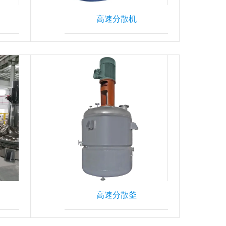
高速分散机
高速分散釜