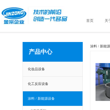
首页
关
涂料 / 新能
产品中心
化妆品设备
化工反应设备
涂料 / 新能源设备