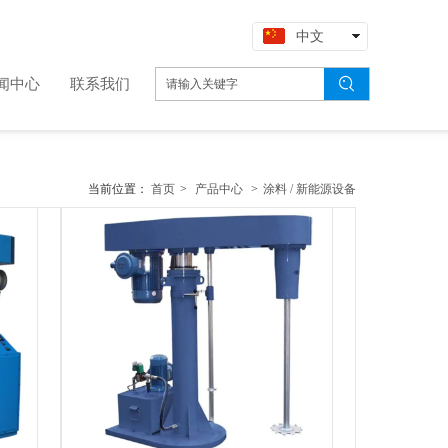
中文
English
闻中心
联系我们
当前位置：
首页
>
产品中心
>
涂料 / 新能源设备